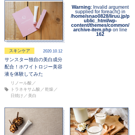
Warning
: Invalid argument
supplied for foreach() in
/home/snao0828/liruu.jp/p
ublic_html/wp-
content/themes/common/
archive-item.php
on line
162
スキンケア
2020.10.12
サンスター独自の美白成分
配合！ホワイトロジー美容
液を体験してみた
リノール酸
トラネキサム酸
乾燥
日焼け
美白