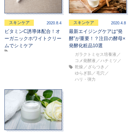
スキンケア
スキンケア
2020.8.4
2020.4.8
ビタミンC誘導体配合！オ
最新エイジングケアは“発
ーガニックホワイトクリー
酵”が重要！？注目の酵母×
ムでシミケア
発酵化粧品10選
ガラクトミセス培養液
コメ発酵液
ハチミツ
乾燥
ざらつき
ゆらぎ肌
毛穴
ハリ・弾力