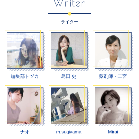
Writer
ライター
編集部トヅカ
島田 史
薬剤師・二宮
ナオ
m.sugiyama
Mirai