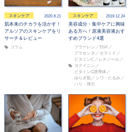
スキンケア
スキンケア
2020.8.21
2019.12.24
肌本来のチカラを活かす！
美容成分・集中ケアに興味
アルソアのスキンケアをリ
ある方へ！原液美容液おす
サーチ＆レビュー
すめブランド4選
コラム
フラーレン
EGF
プラセンタ
セラミド
ビタミンC
レチノール
ヨクイニン
ビタミンC誘導体
ゆらぎ肌
シワ・たるみ
ハリ・弾力