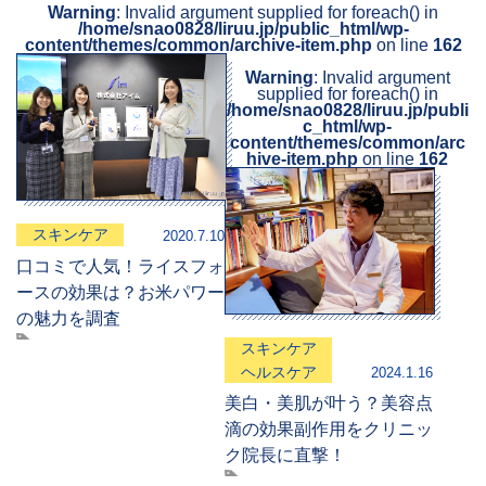
Warning
: Invalid argument supplied for foreach() in
/home/snao0828/liruu.jp/public_html/wp-
content/themes/common/archive-item.php
on line
162
Warning
: Invalid argument
supplied for foreach() in
/home/snao0828/liruu.jp/publi
c_html/wp-
content/themes/common/arc
hive-item.php
on line
162
スキンケア
2020.7.10
口コミで人気！ライスフォ
ースの効果は？お米パワー
の魅力を調査
スキンケア
ヘルスケア
2024.1.16
美白・美肌が叶う？美容点
滴の効果副作用をクリニッ
ク院長に直撃！