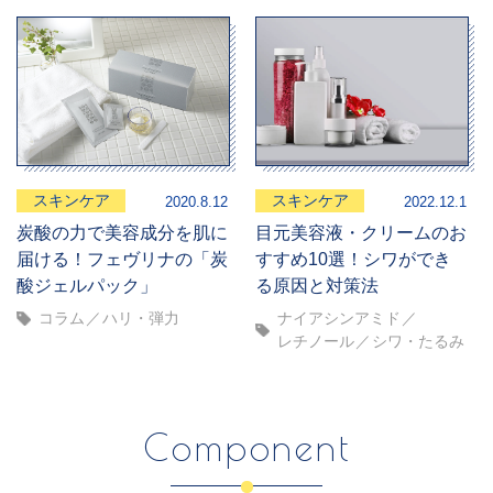
スキンケア
スキンケア
2020.8.12
2022.12.1
炭酸の力で美容成分を肌に
目元美容液・クリームのお
届ける！フェヴリナの「炭
すすめ10選！シワができ
酸ジェルパック」
る原因と対策法
コラム
ハリ・弾力
ナイアシンアミド
レチノール
シワ・たるみ
Component