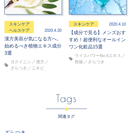
スキンケア
スキンケア
2020.4.10
ヘルスケア
2020.4.20
【成分で見る】メンズおす
漢方美容が気になる方へ。
すめ！超便利なオールイン
始めるべき植物エキス成分
ワン化粧品15選
3選
ライスパワーNo.6エキス
乾燥
ざらつき
ヨクイニン
漢方
ざらつき
ニキビ
Tags
関連タグ
ざらつき