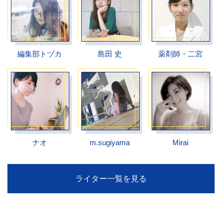
編集部トヅカ
島田 史
薬剤師・二宮
ナオ
m.sugiyama
Mirai
ライター一覧を見る