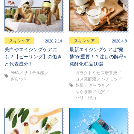
スキンケア
スキンケア
2020.2.14
2020.4.8
美白やエイジングケアに
最新エイジングケアは“発
も？【ピーリング】の働き
酵”が重要！？注目の酵母×
と代表成分！
発酵化粧品10選
AHA
サリチル酸
ガラクトミセス培養液
ざらつき
コメ発酵液
ハチミツ
乾燥
ざらつき
ゆらぎ肌
毛穴
ハリ・弾力