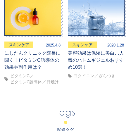
スキンケア
スキンケア
2025.4.8
2020.1.28
にしたんクリニック院長に
美容効果は保湿に美白…人
聞く！ビタミンC誘導体の
気のハトムギジェルおすす
効果や副作用は？
め10選！
ビタミンC
ヨクイニン
ざらつき
ビタミンC誘導体
日焼け
Tags
関連タグ