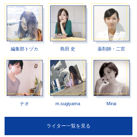
編集部トヅカ
島田 史
薬剤師・二宮
ナオ
m.sugiyama
Mirai
ライター一覧を見る