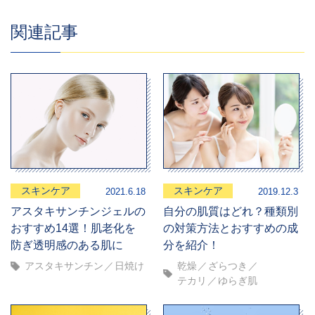
関連記事
スキンケア
スキンケア
2021.6.18
2019.12.3
アスタキサンチンジェルの
自分の肌質はどれ？種類別
おすすめ14選！肌老化を
の対策方法とおすすめの成
防ぎ透明感のある肌に
分を紹介！
アスタキサンチン
日焼け
乾燥
ざらつき
テカリ
ゆらぎ肌