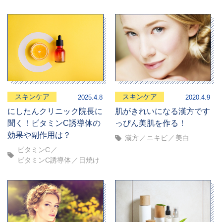
スキンケア
スキンケア
2025.4.8
2020.4.9
にしたんクリニック院長に
肌がきれいになる漢方です
聞く！ビタミンC誘導体の
っぴん美肌を作る！
効果や副作用は？
漢方
ニキビ
美白
ビタミンC
ビタミンC誘導体
日焼け