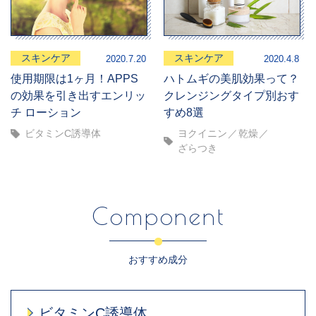
スキンケア
スキンケア
2020.7.20
2020.4.8
使用期限は1ヶ月！APPS
ハトムギの美肌効果って？
の効果を引き出すエンリッ
クレンジングタイプ別おす
チ ローション
すめ8選
ビタミンC誘導体
ヨクイニン
乾燥
ざらつき
Component
おすすめ成分
ビタミンC誘導体