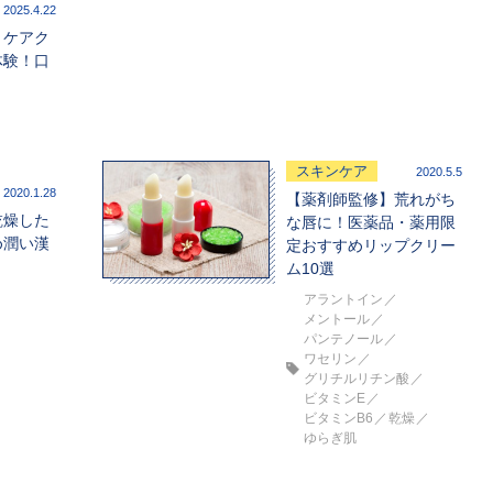
2025.4.22
トケアク
体験！口
スキンケア
2020.5.5
2020.1.28
【薬剤師監修】荒れがち
乾燥した
な唇に！医薬品・薬用限
め潤い漢
定おすすめリップクリー
ム10選
アラントイン
メントール
パンテノール
ワセリン
グリチルリチン酸
ビタミンE
ビタミンB6
乾燥
ゆらぎ肌