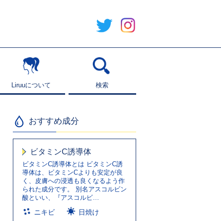
Liruuについて
Liruuについて
検索
検索
おすすめ成分
ビタミンC誘導体
ビタミンC誘導体とは ビタミンC誘
導体は、ビタミンCよりも安定が良
く、皮膚への浸透も良くなるよう作
られた成分です。 別名アスコルビン
酸といい、『アスコルビ…
ニキビ
日焼け