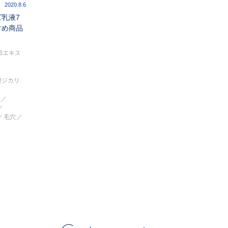
2020.8.6
乳液7
すめ商品
6エキス
酸ジカリ
体
毛穴