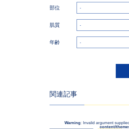
部位
肌質
年齢
関連記事
Warning
: Invalid argument supplied
content/theme