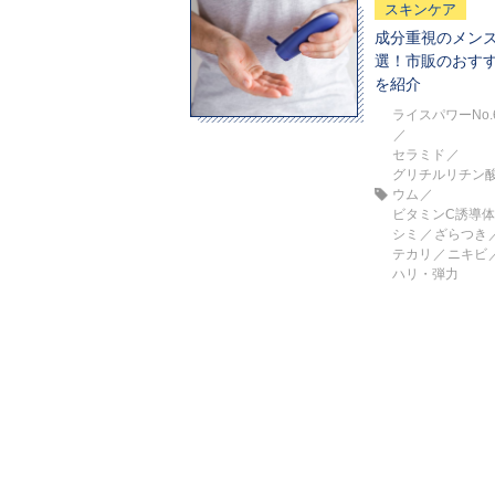
スキンケア
成分重視のメンズ
選！市販のおす
を紹介
ライスパワーNo.
セラミド
グリチルリチン
ウム
ビタミンC誘導
シミ
ざらつき
テカリ
ニキビ
ハリ・弾力