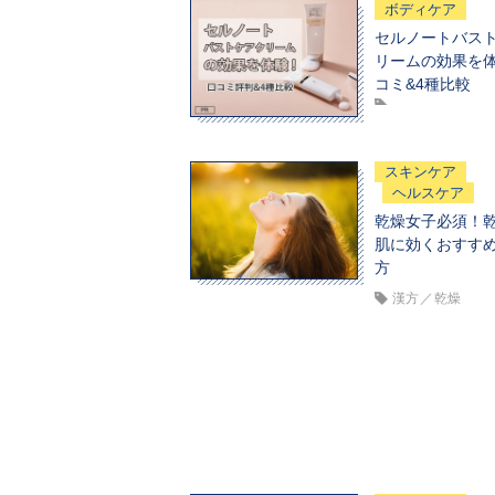
ボディケア
セルノートバス
リームの効果を
コミ&4種比較
スキンケア
ヘルスケア
乾燥女子必須！
肌に効くおすす
方
漢方
乾燥