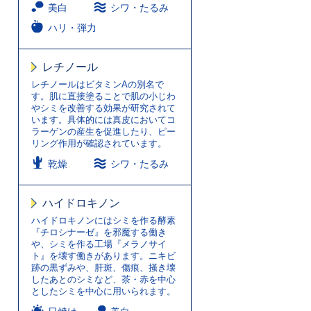
美白
シワ・たるみ
ハリ・弾力
レチノール
レチノールはビタミンAの別名で
す。肌に直接塗ることで肌の小じわ
やシミを改善する効果が研究されて
います。具体的には真皮においてコ
ラーゲンの産生を促進したり、ピー
リング作用が確認されています。
乾燥
シワ・たるみ
ハイドロキノン
ハイドロキノンにはシミを作る酵素
『チロシナーゼ』を邪魔する働き
や、シミを作る工場『メラノサイ
ト』を壊す働きがあります。ニキビ
跡の黒ずみや、肝斑、傷痕、掻き壊
したあとのシミなど、茶・赤を中心
としたシミを中心に用いられます。