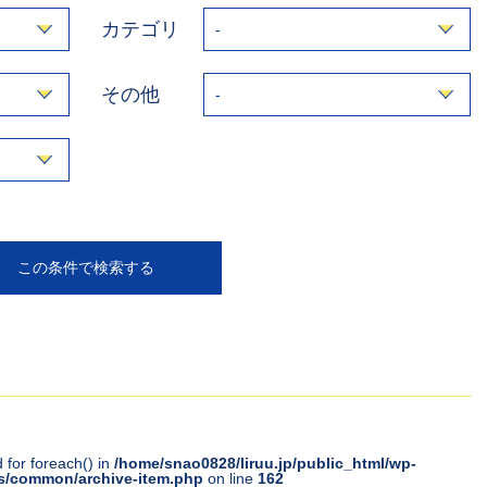
カテゴリ
その他
 for foreach() in
/home/snao0828/liruu.jp/public_html/wp-
s/common/archive-item.php
on line
162