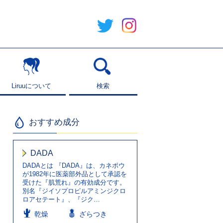
Liruuについて
Liruuについて
検索
検索
おすすめ成分
DADA
DADAとは 『DADA』は、カネボウ
が1982年に医薬部外品として承認を
受けた『肌荒れ』の有効成分です。
別名『ジイソプロピルアミンジクロ
ロアセテート』、『ジク…
乾燥
ざらつき