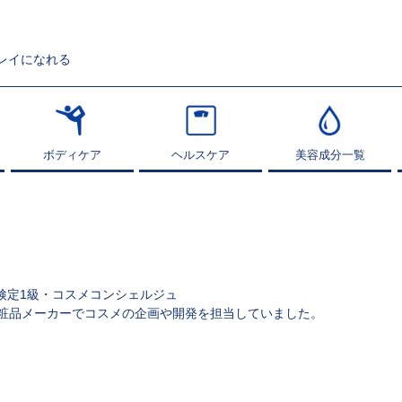
レイになれる
ボディケア
ボディケア
ヘルスケア
ヘルスケア
美容成分一覧
美容成分一覧
検定1級・コスメコンシェルジュ
化粧品メーカーでコスメの企画や開発を担当していました。