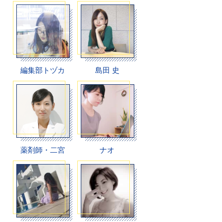
編集部トヅカ
島田 史
薬剤師・二宮
ナオ