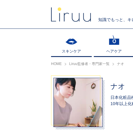
知識でもっと、キ
スキンケア
スキンケア
ヘアケア
ヘアケア
HOME
Liruu監修者・専門家一覧
ナオ
ナオ
日本化粧品
10年以上