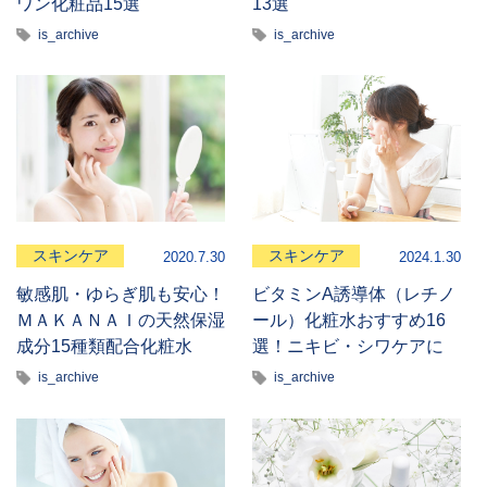
ワン化粧品15選
13選
is_archive
is_archive
スキンケア
スキンケア
2020.7.30
2024.1.30
敏感肌・ゆらぎ肌も安心！
ビタミンA誘導体（レチノ
ＭＡＫＡＮＡＩの天然保湿
ール）化粧水おすすめ16
成分15種類配合化粧水
選！ニキビ・シワケアに
is_archive
is_archive