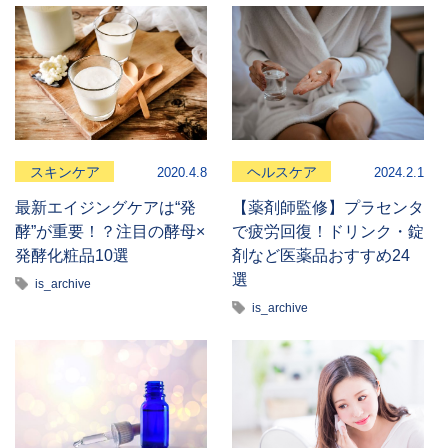
スキンケア
ヘルスケア
2020.4.8
2024.2.1
最新エイジングケアは“発
【薬剤師監修】プラセンタ
酵”が重要！？注目の酵母×
で疲労回復！ドリンク・錠
発酵化粧品10選
剤など医薬品おすすめ24
選
is_archive
is_archive