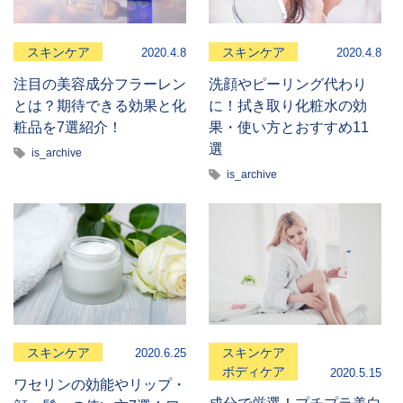
スキンケア
スキンケア
2020.4.8
2020.4.8
注目の美容成分フラーレン
洗顔やピーリング代わり
とは？期待できる効果と化
に！拭き取り化粧水の効
粧品を7選紹介！
果・使い方とおすすめ11
選
is_archive
is_archive
スキンケア
スキンケア
2020.6.25
ボディケア
2020.5.15
ワセリンの効能やリップ・
成分で厳選！プチプラ美白