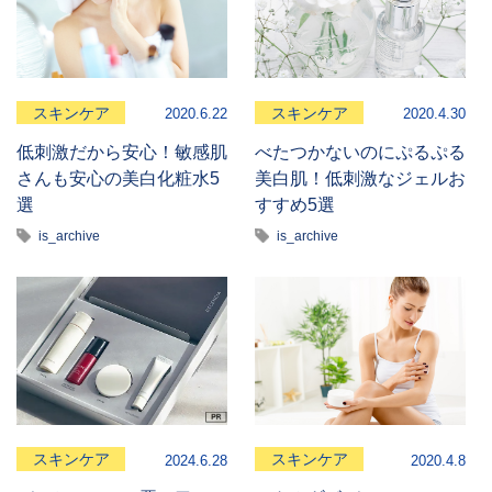
スキンケア
スキンケア
2020.6.22
2020.4.30
低刺激だから安心！敏感肌
べたつかないのにぷるぷる
さんも安心の美白化粧水5
美白肌！低刺激なジェルお
選
すすめ5選
is_archive
is_archive
スキンケア
スキンケア
2024.6.28
2020.4.8