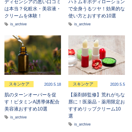
ディセンシアの悪い口コミ
ハトムギボディローション
は本当？化粧水・美容液・
で全身うるツヤ！効果的な
クリームを体験！
使い方とおすすめ10選
is_archive
is_archive
スキンケア
スキンケア
2020.5.18
2020.5.5
肌のターンオーバーを促
【薬剤師監修】荒れがちな
す！ビタミンA誘導体配合
唇に！医薬品・薬用限定お
美容液おすすめ10選
すすめリップクリーム10
選
is_archive
is_archive