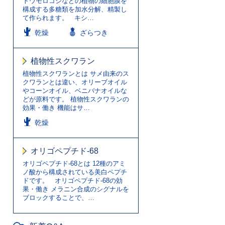
トウモロコシなどの植物の細胞膜を
構成する多糖類を加水分解、精製し
て作られます。 キシ…
乾燥
ざらつき
植物性スクワラン
植物性スクワランとは サメ由来のス
クワランとは違い、オリーブオイル
やコーンオイル、ベニバナオイルな
どが原料です。 植物性スクワランの
効果・働き 機能はサ…
乾燥
オリゴペプチド-68
オリゴペプチド-68とは 12種のアミ
ノ酸から構成されている美白ペプチ
ドです。 オリゴペプチド-68の効
果・働き メラニン合成のシグナルを
ブロックすることで、…