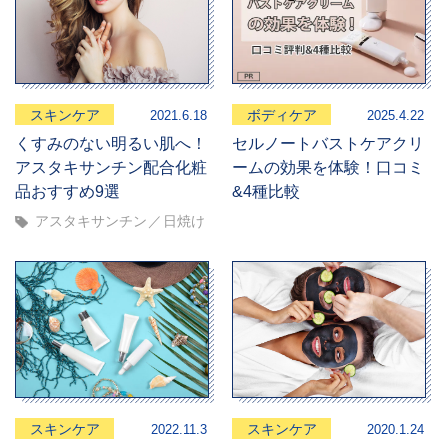
スキンケア
ボディケア
2021.6.18
2025.4.22
くすみのない明るい肌へ！
セルノートバストケアクリ
アスタキサンチン配合化粧
ームの効果を体験！口コミ
品おすすめ9選
&4種比較
アスタキサンチン
日焼け
スキンケア
スキンケア
2022.11.3
2020.1.24