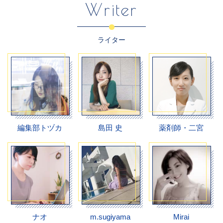
Writer
ライター
編集部トヅカ
島田 史
薬剤師・二宮
ナオ
m.sugiyama
Mirai