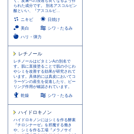
く、皮膚への浸透も良くなるよう作
られた成分です。 別名アスコルビン
酸といい、『アスコルビ…
ニキビ
日焼け
美白
シワ・たるみ
ハリ・弾力
レチノール
レチノールはビタミンAの別名で
す。肌に直接塗ることで肌の小じわ
やシミを改善する効果が研究されて
います。具体的には真皮においてコ
ラーゲンの産生を促進したり、ピー
リング作用が確認されています。
乾燥
シワ・たるみ
ハイドロキノン
ハイドロキノンにはシミを作る酵素
『チロシナーゼ』を邪魔する働き
や、シミを作る工場『メラノサイ