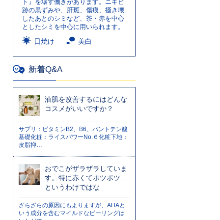
ト』を壊す働きがあります。ニキビ
跡の黒ずみや、肝斑、傷痕、掻き壊
したあとのシミなど、茶・赤を中心
としたシミを中心に用いられます。
日焼け
美白
新着Q&A
油肌を改善するにはどんな
コスメがいいですか？
サプリ：ビタミンB2、B6、パントテン酸
基礎化粧：ライスパワーNo.６化粧下地：
皮脂抑…
おでこがザラザラしていま
す。特に赤くてポツポツ…
というわけではな
ざらざらの原因にもよりますが、AHAと
いう成分を含むマイルドなピーリングは