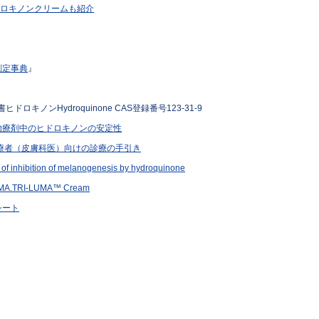
ロキノンクリームも紹介
判定事典
』
キノンHydroquinone CAS登録番号123-31-9
治療剤中のヒドロキノンの安定性
療者（皮膚科医）向けの診療の手引き
f inhibition of melanogenesis by hydroquinone
A.TRI-LUMA™ Cream
シート