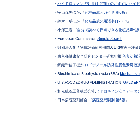
・
ハイドロキノンの効果は？市販のおすすめハイド
・宇山侊男ほか.『
化粧品成分ガイド 第6版
』
・鈴木一成ほか.『
化粧品成分用語事典2012
』
・小澤王春.『
自分で調べて採点できる化粧品毒性
・European Commission.
Simple Search
・財団法人化学物質評価研究機関.CERI有害性評価書ヒドロ
・東京都健康安全研究センター研究年報.
色素沈着
・錦織千佳子ほか.
ロドデノール誘発性脱色素斑 医
・Biochimica et Biophysica Acta (BBA).
Mechanism o
・U.S.FOOD&DRUG ADMINISTRATION.
GALDERM
・和光純薬工業株式会社.
ヒドロキノン安全データ
・日本病院薬剤師会.『
病院薬局製剤 第6版
』