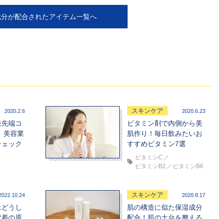
成分が配合されたアイテム一覧へ
スキンケア
2020.2.6
2020.6.23
最先端コ
ビタミン剤で内側から美
 美容業
肌作り！毎日飲みたいお
チェック
すすめビタミン7選
ビタミンC
ビタミンB2
ビタミンB6
スキンケア
2022.10.24
2020.8.17
はどうし
肌の構造に似た保湿成分
沈着の原
配合！肌の土台を整える