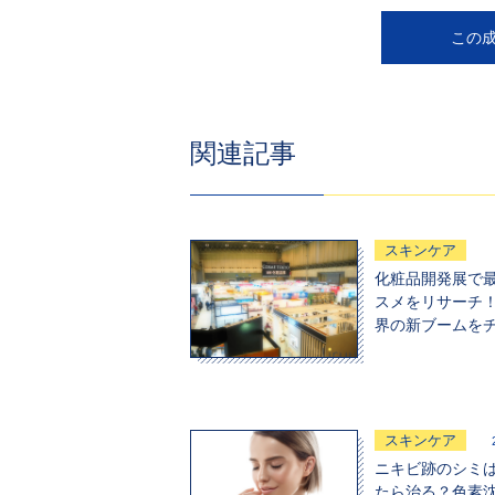
この
関連記事
スキンケア
化粧品開発展で
スメをリサーチ！
界の新ブームを
スキンケア
ニキビ跡のシミ
たら治る？色素