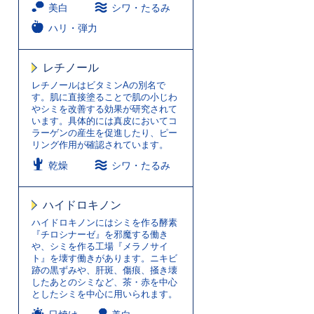
美白
シワ・たるみ
ハリ・弾力
レチノール
レチノールはビタミンAの別名で
す。肌に直接塗ることで肌の小じわ
やシミを改善する効果が研究されて
います。具体的には真皮においてコ
ラーゲンの産生を促進したり、ピー
リング作用が確認されています。
乾燥
シワ・たるみ
ハイドロキノン
ハイドロキノンにはシミを作る酵素
『チロシナーゼ』を邪魔する働き
や、シミを作る工場『メラノサイ
ト』を壊す働きがあります。ニキビ
跡の黒ずみや、肝斑、傷痕、掻き壊
したあとのシミなど、茶・赤を中心
としたシミを中心に用いられます。