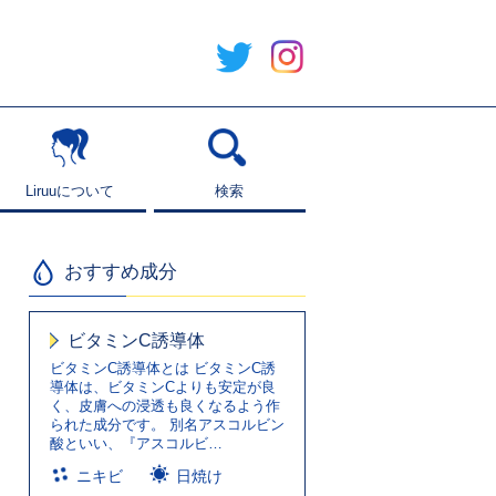
Liruuについて
Liruuについて
検索
検索
おすすめ成分
ビタミンC誘導体
ビタミンC誘導体とは ビタミンC誘
導体は、ビタミンCよりも安定が良
く、皮膚への浸透も良くなるよう作
られた成分です。 別名アスコルビン
酸といい、『アスコルビ…
ニキビ
日焼け