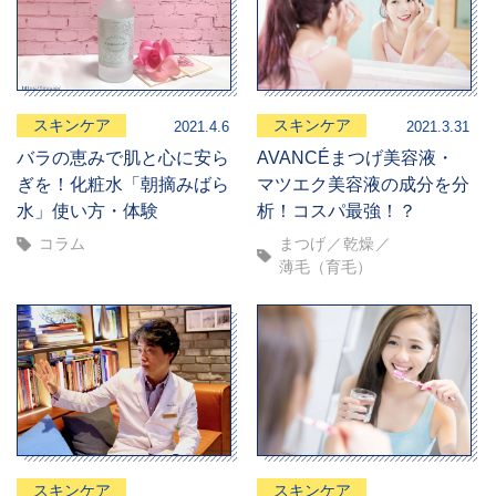
スキンケア
スキンケア
2021.4.6
2021.3.31
バラの恵みで肌と心に安ら
AVANCÉまつげ美容液・
ぎを！化粧水「朝摘みばら
マツエク美容液の成分を分
水」使い方・体験
析！コスパ最強！？
コラム
まつげ
乾燥
薄毛（育毛）
スキンケア
スキンケア