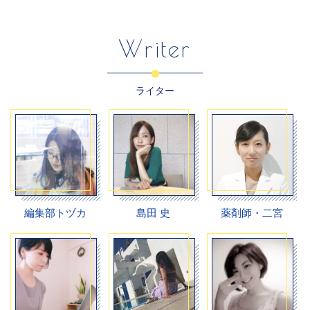
Writer
ライター
編集部トヅカ
島田 史
薬剤師・二宮