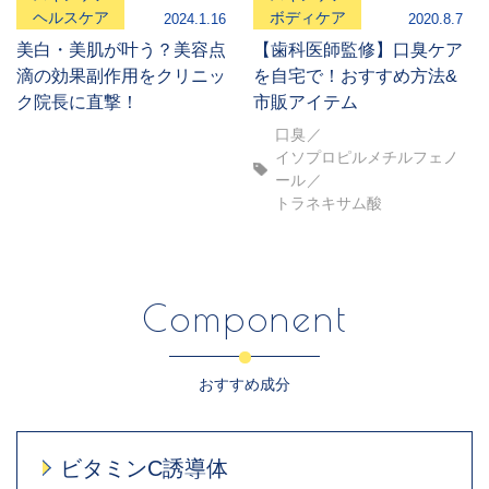
ヘルスケア
ボディケア
2024.1.16
2020.8.7
美白・美肌が叶う？美容点
【歯科医師監修】口臭ケア
滴の効果副作用をクリニッ
を自宅で！おすすめ方法&
ク院長に直撃！
市販アイテム
口臭
イソプロピルメチルフェノ
ール
トラネキサム酸
Component
おすすめ成分
ビタミンC誘導体