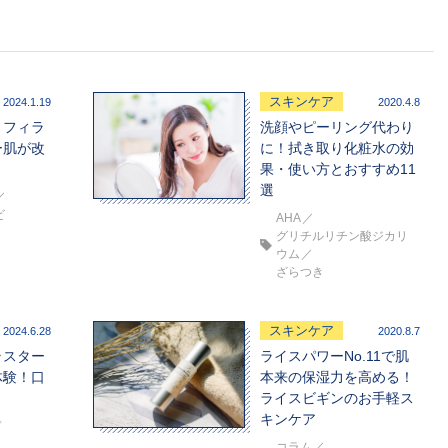
スキンケア
2024.1.19
2020.4.8
】フィラ
洗顔やピーリング代わり
ー肌が改
に！拭き取り化粧水の効
果・使い方とおすすめ11
選
ビ
AHA
グリチルリチン酸ジカリ
ウム
ざらつき
スキンケア
2024.6.28
2020.8.7
ラスター
ライスパワーNo.11で肌
体験！口
本来の保湿力を高める！
ライスビギンのお手軽ス
キンケア
ド
コラム