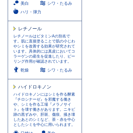
美白
シワ・たるみ
ハリ・弾力
レチノール
レチノールはビタミンAの別名で
す。肌に直接塗ることで肌の小じわ
やシミを改善する効果が研究されて
います。具体的には真皮においてコ
ラーゲンの産生を促進したり、ピー
リング作用が確認されています。
乾燥
シワ・たるみ
ハイドロキノン
ハイドロキノンにはシミを作る酵素
『チロシナーゼ』を邪魔する働き
や、シミを作る工場『メラノサイ
ト』を壊す働きがあります。ニキビ
跡の黒ずみや、肝斑、傷痕、掻き壊
したあとのシミなど、茶・赤を中心
としたシミを中心に用いられます。