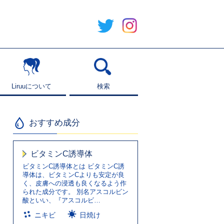
Liruuについて
Liruuについて
検索
検索
おすすめ成分
ビタミンC誘導体
ビタミンC誘導体とは ビタミンC誘
導体は、ビタミンCよりも安定が良
く、皮膚への浸透も良くなるよう作
られた成分です。 別名アスコルビン
酸といい、『アスコルビ…
ニキビ
日焼け