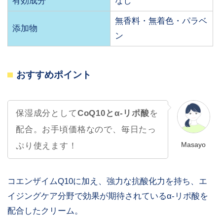
有効成分
なし
無香料・無着色・パラベ
添加物
ン
おすすめポイント
保湿成分として
CoQ10とα-リポ酸
を
配合。お手頃価格なので、毎日たっ
Masayo
ぷり使えます！
コエンザイムQ10に加え、強力な抗酸化力を持ち、エ
イジングケア分野で効果が期待されているα-リポ酸を
配合したクリーム。