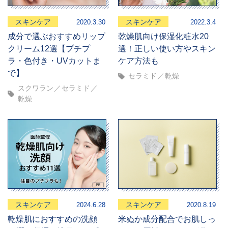
スキンケア
スキンケア
2020.3.30
2022.3.4
成分で選ぶおすすめリップ
乾燥肌向け保湿化粧水20
クリーム12選【プチプ
選！正しい使い方やスキン
ラ・色付き・UVカットま
ケア方法も
で】
セラミド
乾燥
スクワラン
セラミド
乾燥
スキンケア
スキンケア
2024.6.28
2020.8.19
乾燥肌におすすめの洗顔
米ぬか成分配合でお肌しっ