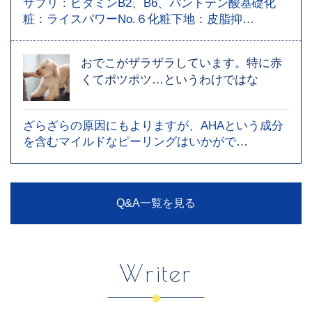
サプリ：ビタミンB2、B6、パントテン酸基礎化
粧：ライスパワーNo.６化粧下地：皮脂抑…
おでこがザラザラしています。特に赤
くてポツポツ…というわけではな
ざらざらの原因にもよりますが、AHAという成分
を含むマイルドなピーリングはいかがで…
Q&A一覧を見る
Writer