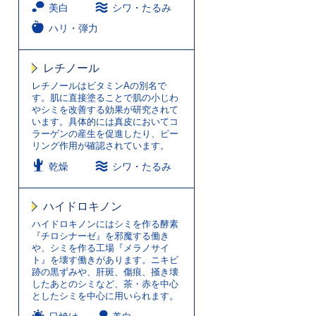
美白
シワ・たるみ
ハリ・弾力
レチノール
レチノールはビタミンAの別名で
す。肌に直接塗ることで肌の小じわ
やシミを改善する効果が研究されて
います。具体的には真皮においてコ
ラーゲンの産生を促進したり、ピー
リング作用が確認されています。
乾燥
シワ・たるみ
ハイドロキノン
ハイドロキノンにはシミを作る酵素
『チロシナーゼ』を邪魔する働き
や、シミを作る工場『メラノサイ
ト』を壊す働きがあります。ニキビ
跡の黒ずみや、肝斑、傷痕、掻き壊
したあとのシミなど、茶・赤を中心
としたシミを中心に用いられます。