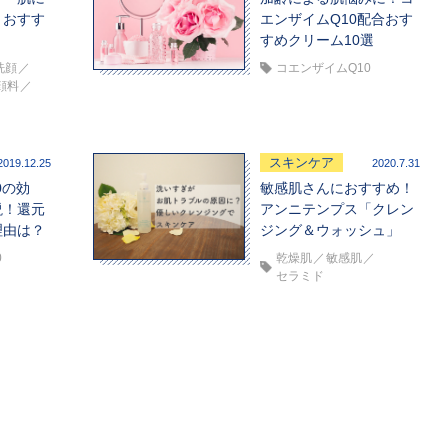
？おすす
エンザイムQ10配合おす
すめクリーム10選
洗顔
コエンザイムQ10
顔料
スキンケア
2019.12.25
2020.7.31
0の効
敏感肌さんにおすすめ！
説！還元
アンニテンプス「クレン
理由は？
ジング＆ウォッシュ」
0
乾燥肌
敏感肌
セラミド