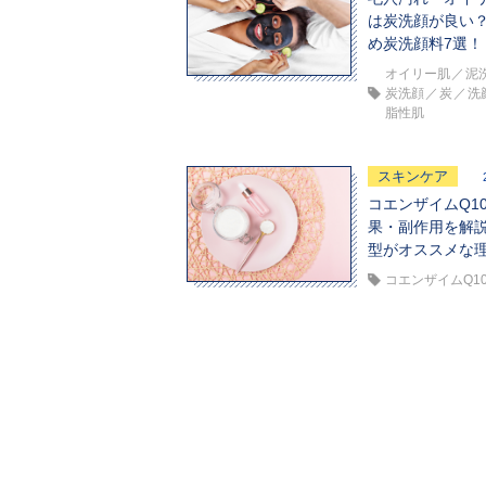
は炭洗顔が良い
め炭洗顔料7選！
オイリー肌
泥
炭洗顔
炭
洗
脂性肌
スキンケア
コエンザイムQ1
果・副作用を解
型がオススメな
コエンザイムQ1