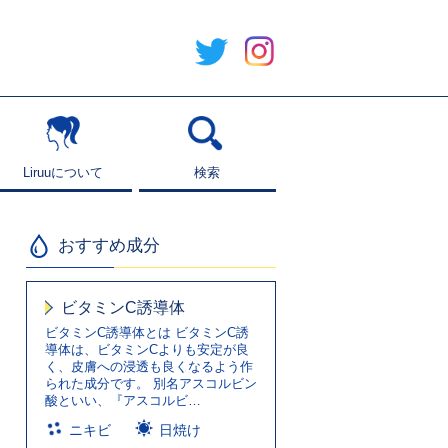
Liruuについて
Liruuについて
検索
検索
おすすめ成分
ビタミンC誘導体
ビタミンC誘導体とは ビタミンC誘
導体は、ビタミンCよりも安定が良
く、皮膚への浸透も良くなるよう作
られた成分です。 別名アスコルビン
酸といい、『アスコルビ…
ニキビ
日焼け