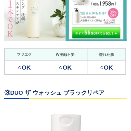
マツエク
W洗顔不要
濡れた肌
○OK
○OK
○OK
③DUO ザ ウォッシュ ブラックリペア