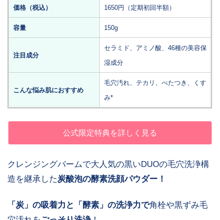
価格（税込）
1650円（定期初回半額）
容量
150g
セラミド、アミノ酸、46種の美容保
注目成分
湿成分
毛穴汚れ、テカリ、べたつき、くす
こんな悩み肌におすすめ
み*
公式限定特典を詳しく見る
クレンジングバームで大人気の黒いDUOの毛穴洗浄構
造を継承した
炭酸泡の酵素洗顔パウダー！
「炭」の吸着力と「酵素」の洗浄力で
角栓や黒ずみ毛
穴汚れを
ごっそり洗浄
！