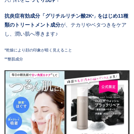
抗炎症有効成分「グリチルリチン酸2K
をはじめ11種
*」
類のトリートメント成分
が、テカリやベタつきをケア
し、潤い肌へ導きます♪
*乾燥により顔の印象が暗く見えること
**整肌成分