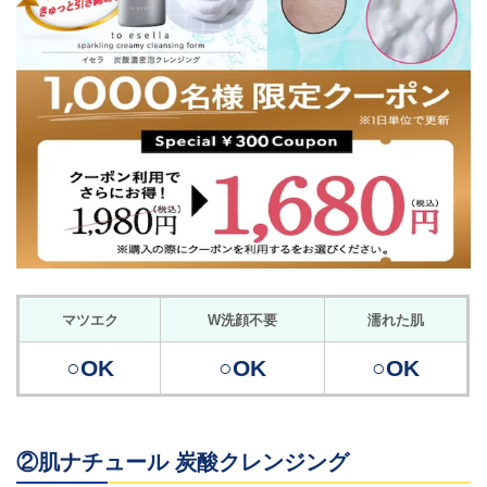
マツエク
W洗顔不要
濡れた肌
○OK
○OK
○OK
②肌ナチュール 炭酸クレンジング