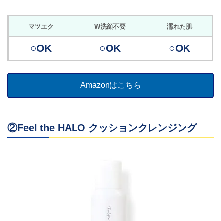
マツエク
W洗顔不要
濡れた肌
○OK
○OK
○OK
Amazonはこちら
②Feel the HALO クッションクレンジング