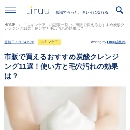
知識でもっと、キレイになれる
HOME
「スキンケア」の記事一覧
市販で買えるおすすめ炭酸ク
レンジング11選！使い方と毛穴汚れの効果は？
スキンケア
更新日：
2024.6.28
writing by
Liruu編集部
市販で買えるおすすめ炭酸クレンジ
ング11選！使い方と毛穴汚れの効果
は？