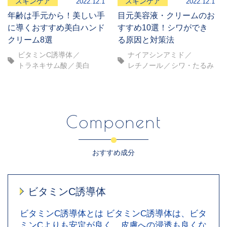
スキンケア
スキンケア
2022.12.1
2022.12.1
年齢は手元から！美しい手
目元美容液・クリームのお
に導くおすすめ美白ハンド
すすめ10選！シワができ
クリーム8選
る原因と対策法
ビタミンC誘導体
ナイアシンアミド
トラネキサム酸
美白
レチノール
シワ・たるみ
Component
おすすめ成分
ビタミンC誘導体
ビタミンC誘導体とは ビタミンC誘導体は、ビタ
ミンCよりも安定が良く、皮膚への浸透も良くな