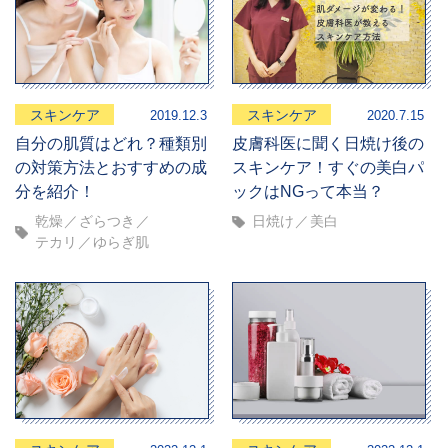
スキンケア
スキンケア
2019.12.3
2020.7.15
自分の肌質はどれ？種類別
皮膚科医に聞く日焼け後の
の対策方法とおすすめの成
スキンケア！すぐの美白パ
分を紹介！
ックはNGって本当？
乾燥
ざらつき
日焼け
美白
テカリ
ゆらぎ肌