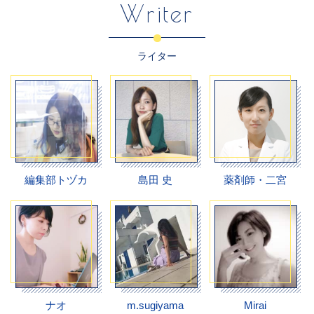
Writer
ライター
編集部トヅカ
島田 史
薬剤師・二宮
ナオ
m.sugiyama
Mirai