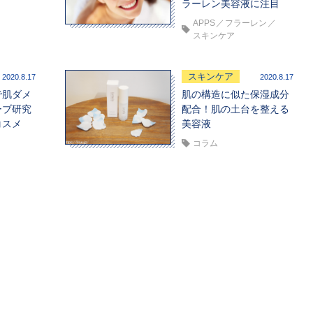
ラーレン美容液に注目
APPS
フラーレン
スキンケア
スキンケア
2020.8.17
2020.8.17
で肌ダメ
肌の構造に似た保湿成分
ーブ研究
配合！肌の土台を整える
コスメ
美容液
コラム