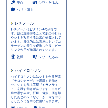
美白
シワ・たるみ
ハリ・弾力
レチノール
レチノールはビタミンAの別名で
す。肌に直接塗ることで肌の小じわ
やシミを改善する効果が研究されて
います。具体的には真皮においてコ
ラーゲンの産生を促進したり、ピー
リング作用が確認されています。
乾燥
シワ・たるみ
ハイドロキノン
ハイドロキノンにはシミを作る酵素
『チロシナーゼ』を邪魔する働き
や、シミを作る工場『メラノサイ
ト』を壊す働きがあります。ニキビ
跡の黒ずみや、肝斑、傷痕、掻き壊
したあとのシミなど、茶・赤を中心
としたシミを中心に用いられます。