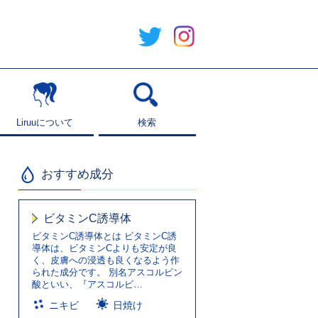
Liruuについて
Liruuについて
検索
検索
おすすめ成分
ビタミンC誘導体
ビタミンC誘導体とは ビタミンC誘
導体は、ビタミンCよりも安定が良
く、皮膚への浸透も良くなるよう作
られた成分です。 別名アスコルビン
酸といい、『アスコルビ…
ニキビ
日焼け