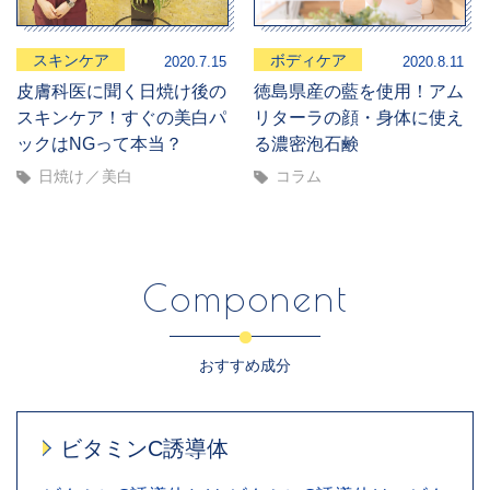
スキンケア
ボディケア
2020.7.15
2020.8.11
皮膚科医に聞く日焼け後の
徳島県産の藍を使用！アム
スキンケア！すぐの美白パ
リターラの顔・身体に使え
ックはNGって本当？
る濃密泡石鹸
日焼け
美白
コラム
Component
おすすめ成分
ビタミンC誘導体