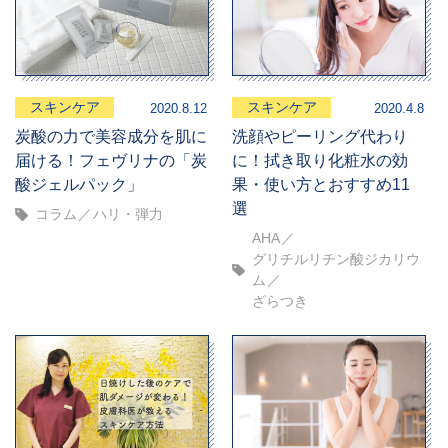
スキンケア
スキンケア
2020.8.12
2020.4.8
炭酸の力で美容成分を肌に
洗顔やピーリング代わり
届ける！フェヴリナの「炭
に！拭き取り化粧水の効
酸ジェルパック」
果・使い方とおすすめ11
選
コラム
ハリ・弾力
AHA
グリチルリチン酸ジカリウ
ム
ざらつき