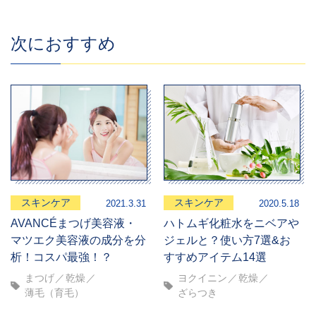
次におすすめ
スキンケア
スキンケア
2021.3.31
2020.5.18
AVANCÉまつげ美容液・
ハトムギ化粧水をニベアや
マツエク美容液の成分を分
ジェルと？使い方7選&お
析！コスパ最強！？
すすめアイテム14選
まつげ
乾燥
ヨクイニン
乾燥
薄毛（育毛）
ざらつき