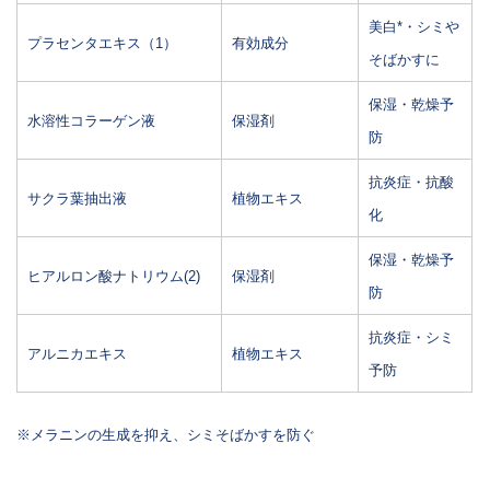
美白*・シミや
プラセンタエキス（1）
有効成分
そばかすに
保湿・乾燥予
水溶性コラーゲン液
保湿剤
防
抗炎症・抗酸
サクラ葉抽出液
植物エキス
化
保湿・乾燥予
ヒアルロン酸ナトリウム(2)
保湿剤
防
抗炎症・シミ
アルニカエキス
植物エキス
予防
※メラニンの生成を抑え、シミそばかすを防ぐ