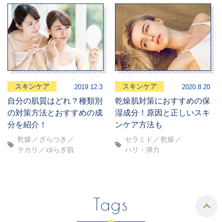
スキンケア
スキンケア
2019.12.3
2020.8.20
自分の肌質はどれ？種類別
乾燥肌対策におすすめの保
の対策方法とおすすめの成
湿成分！原因と正しいスキ
分を紹介！
ンケア方法も
乾燥
ざらつき
セラミド
乾燥
テカリ
ゆらぎ肌
ハリ・弾力
Tags