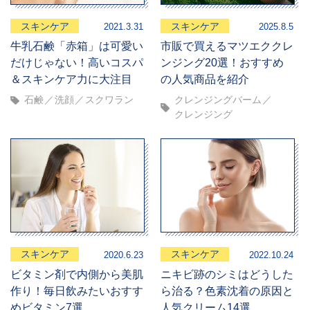
スキンケア
スキンケア
2021.3.31
2025.8.5
牛乳石鹸「赤箱」は可愛い
市販で買えるマツエククレ
だけじゃない！高いコスパ
ンジング20選！おすすめ
＆スキンケア力に大注目
の人気商品を紹介
石鹸
洗顔
スクワラン
クレンジングバーム
クレンジング
スキンケア
スキンケア
2020.6.23
2022.10.24
ビタミン剤で内側から美肌
ニキビ跡のシミはどうした
作り！毎日飲みたいおすす
ら治る？色素沈着の原因と
めビタミン7選
人気クリーム14選