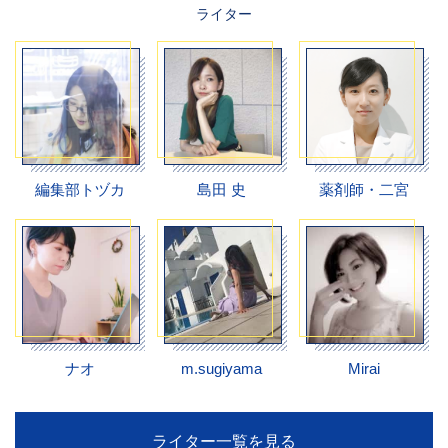
ライター
編集部トヅカ
島田 史
薬剤師・二宮
ナオ
m.sugiyama
Mirai
ライター一覧を見る