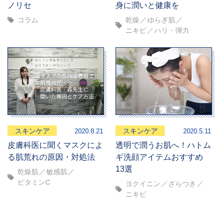
ノリセ
身に潤いと健康を
コラム
乾燥
ゆらぎ肌
ニキビ
ハリ・弾力
スキンケア
スキンケア
2020.8.21
2020.5.11
皮膚科医に聞くマスクによ
透明で潤うお肌へ！ハトム
る肌荒れの原因・対処法
ギ洗顔アイテムおすすめ
13選
乾燥肌
敏感肌
ビタミンC
ヨクイニン
ざらつき
ニキビ