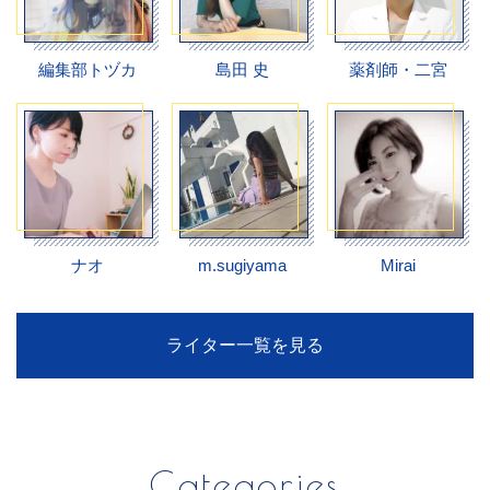
編集部トヅカ
島田 史
薬剤師・二宮
ナオ
m.sugiyama
Mirai
ライター一覧を見る
Categories