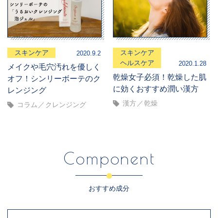
スキンケア
スキンケア
2020.9.2
ヘルスケア
2020.1.28
メイクや毛穴汚れを優しく
乾燥女子必須！乾燥した肌
オフ！シンリーボーテのク
に効くおすすめ潤い漢方
レンジング
漢方
乾燥
コラム
クレンジング
Component
おすすめ成分