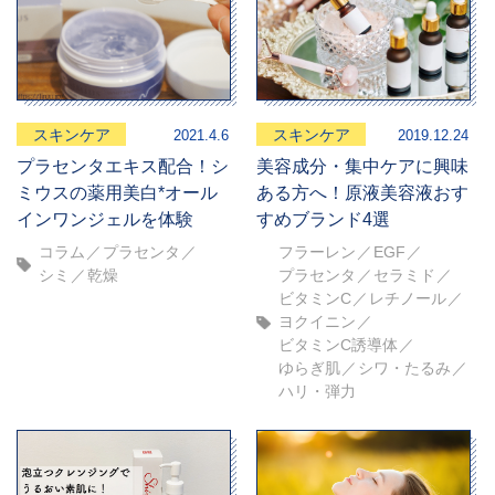
スキンケア
スキンケア
2021.4.6
2019.12.24
プラセンタエキス配合！シ
美容成分・集中ケアに興味
ミウスの薬用美白*オール
ある方へ！原液美容液おす
インワンジェルを体験
すめブランド4選
コラム
プラセンタ
フラーレン
EGF
シミ
乾燥
プラセンタ
セラミド
ビタミンC
レチノール
ヨクイニン
ビタミンC誘導体
ゆらぎ肌
シワ・たるみ
ハリ・弾力