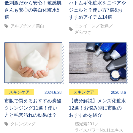
低刺激だから安心！敏感肌
ハトムギ化粧水をニベアや
さんも安心の美白化粧水5
ジェルと？使い方7選&お
選
すすめアイテム14選
アルブチン
美白
ヨクイニン
乾燥
ざらつき
スキンケア
スキンケア
2024.6.28
2020.8.6
市販で買えるおすすめ炭酸
【成分解説】メンズ化粧水
クレンジング11選！使い
12選！お悩み別に市販の
方と毛穴汚れの効果は？
おすすめを紹介
クレンジング
感光素201
ライスパワーNo.11エキス