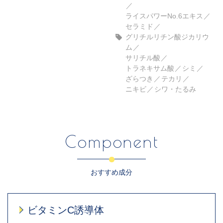
ライスパワーNo.6エキス
セラミド
グリチルリチン酸ジカリウ
ム
サリチル酸
トラネキサム酸
シミ
ざらつき
テカリ
ニキビ
シワ・たるみ
Component
おすすめ成分
ビタミンC誘導体