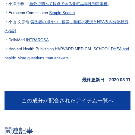
・小澤王春.『
自分で調べて採点できる化粧品毒性判定事典
』
・European Commission.
Simple Search
・小山 文彦他.
労働者の抑うつ，疲労，睡眠の状況とHPA系内分泌動態
の検討
・DailyMed.
INTRAROSA
・Harvard Health Publishing HARVARD MEDICAL SCHOOL.
DHEA and
health: More questions than answers
最終更新日
:
2020.03.11
この成分が配合されたアイテム一覧へ
関連記事