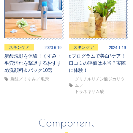
スキンケア
スキンケア
2020.6.19
2024.1.19
炭酸洗顔を体験！くすみ・
dプログラムで美白*ケア！
毛穴汚れを撃退するおすす
口コミの評価は本当？実際
め洗顔料＆パック10選
に体験！
炭酸
くすみ
毛穴
グリチルリチン酸ジカリウ
ム
トラネキサム酸
Component