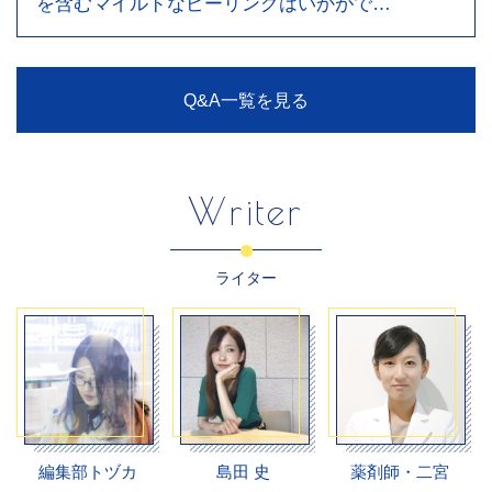
を含むマイルドなピーリングはいかがで…
Q&A一覧を見る
Writer
ライター
編集部トヅカ
島田 史
薬剤師・二宮