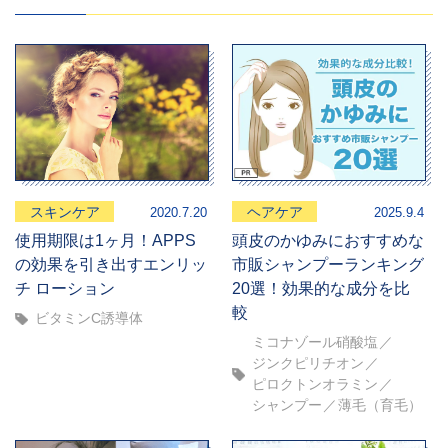
スキンケア
ヘアケア
2020.7.20
2025.9.4
使用期限は1ヶ月！APPS
頭皮のかゆみにおすすめな
の効果を引き出すエンリッ
市販シャンプーランキング
チ ローション
20選！効果的な成分を比
較
ビタミンC誘導体
ミコナゾール硝酸塩
ジンクピリチオン
ピロクトンオラミン
シャンプー
薄毛（育毛）