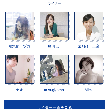
ライター
編集部トヅカ
島田 史
薬剤師・二宮
ナオ
m.sugiyama
Mirai
ライター一覧を見る