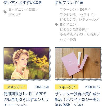
使い方とおすすめ10選
すめブランド4選
ヨクイニン
乾燥
フラーレン
EGF
ざらつき
プラセンタ
セラミド
ビタミンC
レチノール
ヨクイニン
ビタミンC誘導体
ゆらぎ肌
シワ・たるみ
ハリ・弾力
スキンケア
スキンケア
2020.7.20
2020.10.12
使用期限は1ヶ月！APPS
サンスター独自の美白成分
の効果を引き出すエンリッ
配合！ホワイトロジー美容
チ ローション
液を体験してみた