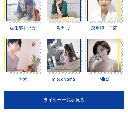
編集部トヅカ
島田 史
薬剤師・二宮
ナオ
m.sugiyama
Mirai
ライター一覧を見る