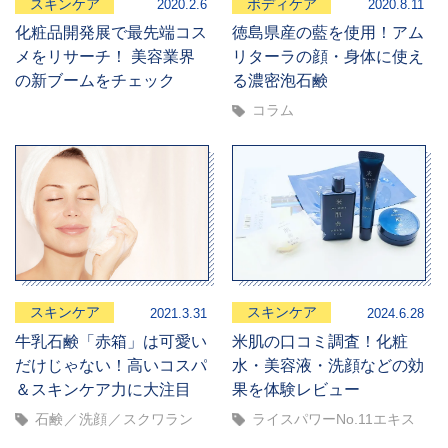
スキンケア
ボディケア
2020.2.6
2020.8.11
化粧品開発展で最先端コス
徳島県産の藍を使用！アム
メをリサーチ！ 美容業界
リターラの顔・身体に使え
の新ブームをチェック
る濃密泡石鹸
コラム
スキンケア
スキンケア
2021.3.31
2024.6.28
牛乳石鹸「赤箱」は可愛い
米肌の口コミ調査！化粧
だけじゃない！高いコスパ
水・美容液・洗顔などの効
＆スキンケア力に大注目
果を体験レビュー
石鹸
洗顔
スクワラン
ライスパワーNo.11エキス