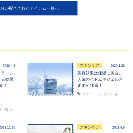
成分が配合されたアイテム一覧へ
スキンケア
2020.4.8
2020.1.28
フラーレ
美容効果は保湿に美白…
きる効果
人気のハトムギジェルお
介！
すすめ10選！
ヨクイニン
ざらつき
リ・弾力
スキンケア
2019.12.25
2021.4.6