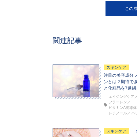
この
関連記事
スキンケア
注目の美容成分
ンとは？期待で
と化粧品を7選紹
エイジングケア
フラーレン
ビタミンA誘導体
レチノール
ハ
スキンケア