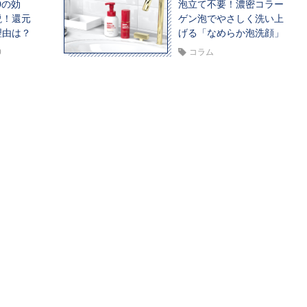
0の効
泡立て不要！濃密コラー
説！還元
ゲン泡でやさしく洗い上
理由は？
げる「なめらか泡洗顔」
0
コラム