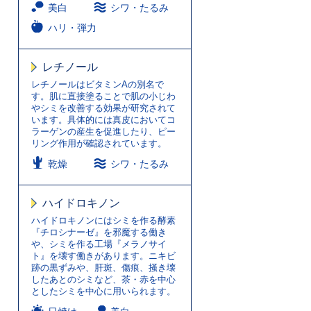
美白
シワ・たるみ
ハリ・弾力
レチノール
レチノールはビタミンAの別名で
す。肌に直接塗ることで肌の小じわ
やシミを改善する効果が研究されて
います。具体的には真皮においてコ
ラーゲンの産生を促進したり、ピー
リング作用が確認されています。
乾燥
シワ・たるみ
ハイドロキノン
ハイドロキノンにはシミを作る酵素
『チロシナーゼ』を邪魔する働き
や、シミを作る工場『メラノサイ
ト』を壊す働きがあります。ニキビ
跡の黒ずみや、肝斑、傷痕、掻き壊
したあとのシミなど、茶・赤を中心
としたシミを中心に用いられます。