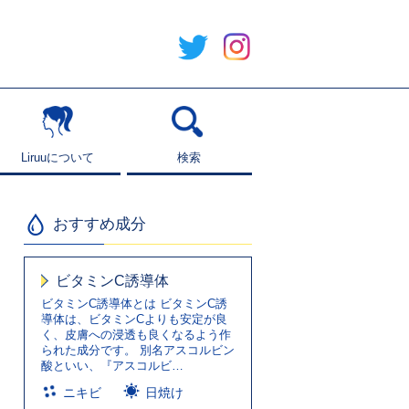
Liruuについて
Liruuについて
検索
検索
おすすめ成分
ビタミンC誘導体
ビタミンC誘導体とは ビタミンC誘
導体は、ビタミンCよりも安定が良
く、皮膚への浸透も良くなるよう作
られた成分です。 別名アスコルビン
酸といい、『アスコルビ…
ニキビ
日焼け