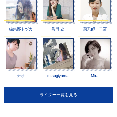
編集部トヅカ
島田 史
薬剤師・二宮
ナオ
m.sugiyama
Mirai
ライター一覧を見る