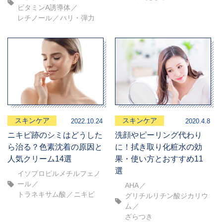
ビタミンA誘導体
レチノール
ハリ・弾力
スキンケア
スキンケア
2022.10.24
2020.4.8
ニキビ跡のシミはどうした
洗顔やピーリング代わり
ら治る？色素沈着の原因と
に！拭き取り化粧水の効
人気クリーム14選
果・使い方とおすすめ11
選
イソプロピルメチルフェノ
ール
AHA
トラネキサム酸
ニキビ
グリチルリチン酸ジカリウ
ム
ざらつき