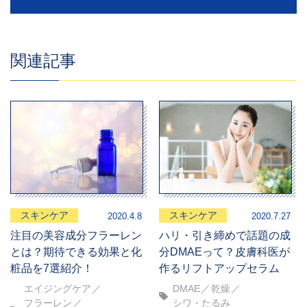
関連記事
スキンケア
スキンケア
2020.4.8
2020.7.27
注目の美容成分フラーレン
ハリ・引き締めで話題の成
とは？期待できる効果と化
分DMAEって？皮膚科医が
粧品を7選紹介！
作るリフトアップセラム
エイジングケア
DMAE
乾燥
フラーレン
シワ・たるみ