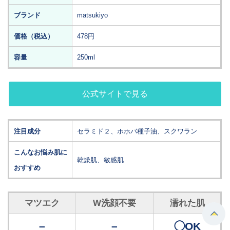
ブランド
matsukiyo
価格（税込）
478円
容量
250ml
公式サイトで見る
注目成分
セラミド２、ホホバ種子油、スクワラン
こんなお悩み肌に
乾燥肌、敏感肌
おすすめ
マツエク
W洗顔不要
濡れた肌
–
–
◯OK