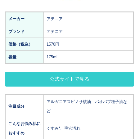
メーカー
アテニア
ブランド
アテニア
価格（税込）
1570円
容量
175ml
公式サイトで見る
アルガニアスピノサ核油、バオバブ種子油な
注目成分
ど
こんなお悩み肌に
くすみ*、毛穴汚れ
おすすめ