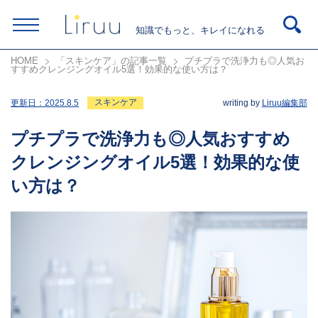
知識でもっと、キレイになれる
HOME
「スキンケア」の記事一覧
プチプラで洗浄力も◎人気お
すすめクレンジングオイル5選！効果的な使い方は？
スキンケア
更新日：
2025.8.5
writing by
Liruu編集部
プチプラで洗浄力も◎人気おすすめ
クレンジングオイル5選！効果的な使
い方は？