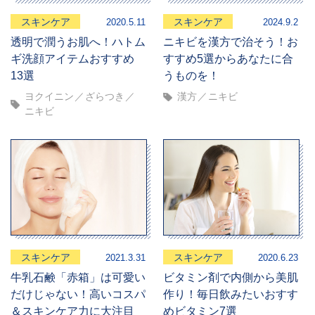
スキンケア
スキンケア
2020.5.11
2024.9.2
透明で潤うお肌へ！ハトム
ニキビを漢方で治そう！お
ギ洗顔アイテムおすすめ
すすめ5選からあなたに合
13選
うものを！
ヨクイニン
ざらつき
漢方
ニキビ
ニキビ
スキンケア
スキンケア
2021.3.31
2020.6.23
牛乳石鹸「赤箱」は可愛い
ビタミン剤で内側から美肌
だけじゃない！高いコスパ
作り！毎日飲みたいおすす
＆スキンケア力に大注目
めビタミン7選