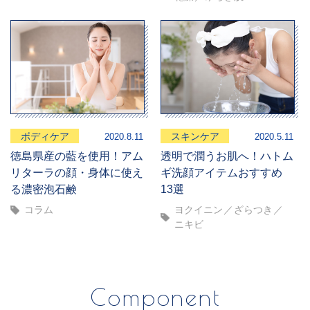
ボディケア
スキンケア
2020.8.11
2020.5.11
徳島県産の藍を使用！アム
透明で潤うお肌へ！ハトム
リターラの顔・身体に使え
ギ洗顔アイテムおすすめ
る濃密泡石鹸
13選
コラム
ヨクイニン
ざらつき
ニキビ
Component