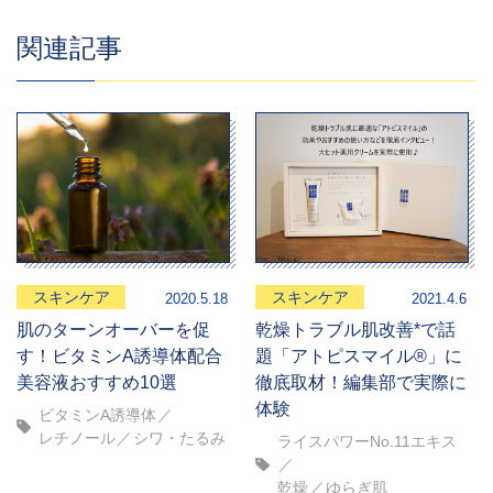
関連記事
スキンケア
スキンケア
2020.5.18
2021.4.6
肌のターンオーバーを促
乾燥トラブル肌改善*で話
す！ビタミンA誘導体配合
題「アトピスマイル®」に
美容液おすすめ10選
徹底取材！編集部で実際に
体験
ビタミンA誘導体
レチノール
シワ・たるみ
ライスパワーNo.11エキス
乾燥
ゆらぎ肌