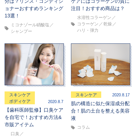
分は？リンス・コンディシ
ケアにはコラーゲンの質に
ョナーおすすめランキング
注目！おすすめ商品は？
13選！
水溶性コラーゲン
コラーゲン
乾燥
ミコナゾール硝酸塩
ハリ・弾力
シャンプー
スキンケア
スキンケア
2020.8.17
ボディケア
2020.8.7
肌の構造に似た保湿成分配
【歯科医師監修】口臭ケア
合！肌の土台を整える美容
を自宅で！おすすめ方法&
液
市販アイテム
コラム
口臭