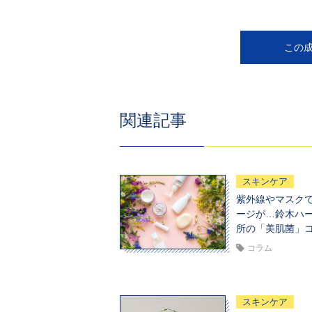
この
関連記事
スキンケア
紫外線やマスク
ージが…鈴木ハ
所の「美肌菌」
コラム
スキンケア