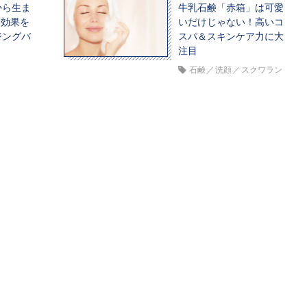
から生ま
牛乳石鹸「赤箱」は可愛
容効果を
いだけじゃない！高いコ
ジングバ
スパ＆スキンケア力に大
注目
石鹸
洗顔
スクワラン