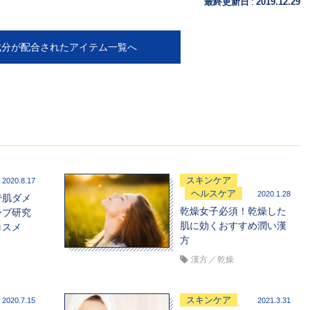
:
最終更新日
2019.12.29
成分が配合されたアイテム一覧へ
スキンケア
2020.8.17
ヘルスケア
2020.1.28
で肌ダメ
乾燥女子必須！乾燥した
ーブ研究
肌に効くおすすめ潤い漢
コスメ
方
漢方
乾燥
スキンケア
2020.7.15
2021.3.31