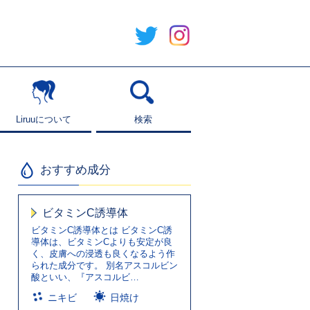
Liruuについて
Liruuについて
検索
検索
おすすめ成分
ビタミンC誘導体
ビタミンC誘導体とは ビタミンC誘
導体は、ビタミンCよりも安定が良
く、皮膚への浸透も良くなるよう作
られた成分です。 別名アスコルビン
酸といい、『アスコルビ…
ニキビ
日焼け