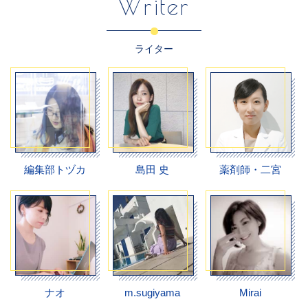
Writer
ライター
編集部トヅカ
島田 史
薬剤師・二宮
ナオ
m.sugiyama
Mirai