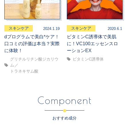
スキンケア
スキンケア
2024.1.19
2020.6.1
dプログラムで美白*ケア！
ビタミンC誘導体で美肌
口コミの評価は本当？実際
に！VC100エッセンスロ
に体験！
ーションEX
グリチルリチン酸ジカリウ
ビタミンC誘導体
ム
トラネキサム酸
Component
おすすめ成分