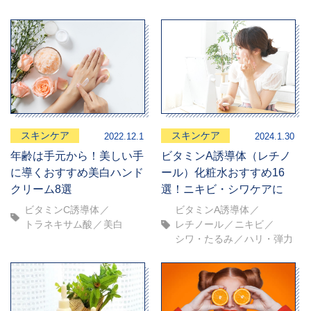
スキンケア
スキンケア
2022.12.1
2024.1.30
年齢は手元から！美しい手
ビタミンA誘導体（レチノ
に導くおすすめ美白ハンド
ール）化粧水おすすめ16
クリーム8選
選！ニキビ・シワケアに
ビタミンC誘導体
ビタミンA誘導体
トラネキサム酸
美白
レチノール
ニキビ
シワ・たるみ
ハリ・弾力