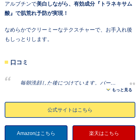
アルブチンで
美白しながら、有効成分『トラネキサム
酸』で肌荒れ予防が実現！
なめらかでクリーミーなテクスチャーで、お手入れ後
もしっとりします。
口コミ
毎朝洗顔した後につけています。
パーフ
もっと見る
ェクトワンシリーズの中では一番気に入
っています。
20代の娘も朝晩と使用して
個人差はもちろんあると思いますが、ア
公式サイトはこちら
いて親子でお気に入りです。
肌の状態も
レルギーの出やすい肌質の母は、かゆみ
凄く良いです。
amazon
等もなく使えているそうです
amazon
一個使いきったらお肌が垢抜けました
(笑)リピート買いする予定です
Amazonはこちら
楽天はこちら