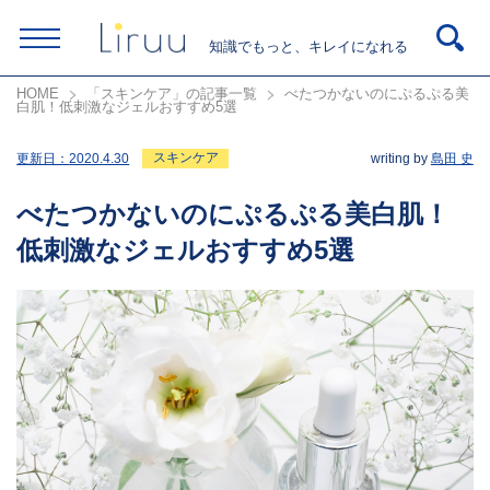
知識でもっと、キレイになれる
HOME
「スキンケア」の記事一覧
べたつかないのにぷるぷる美
白肌！低刺激なジェルおすすめ5選
スキンケア
更新日：
2020.4.30
writing by
島田 史
べたつかないのにぷるぷる美白肌！
低刺激なジェルおすすめ5選