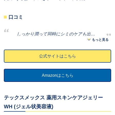
口コミ
しっかり潤って同時にシミのケアも出来
もっと見る
ちぃます。
忙しい主婦やめんどくさがり
な人におすすめです。
amazon
べたべたし過ぎずしっかり潤います。伸
公式サイトはこちら
びが良く使いやすいです。
amazon
美白クリームはいろいろ使ってきたので
すが、べたべたしすぎず、量も気にせず
Amazonはこちら
たっぷりつかえるしとても気に入って使
っています。
amazon
テックスメックス 薬用スキンケアジェリー
WH (ジェル状美容液)