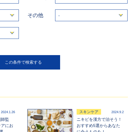
その他
スキンケア
2024.1.26
2024.9.2
剤師監
ニキビを漢方で治そう！
ケアにお
おすすめ5選からあなた
選
に合うものを！