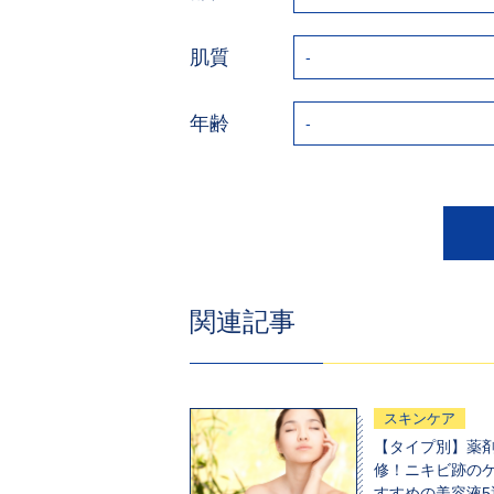
肌質
年齢
関連記事
スキンケア
【タイプ別】薬
修！ニキビ跡の
すすめの美容液5