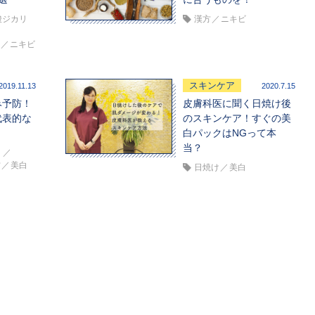
酸ジカリ
漢方
ニキビ
体
ニキビ
スキンケア
2019.11.13
2020.7.15
み予防！
皮膚科医に聞く日焼け後
代表的な
のスキンケア！すぐの美
白パックはNGって本
当？
）
方
美白
日焼け
美白