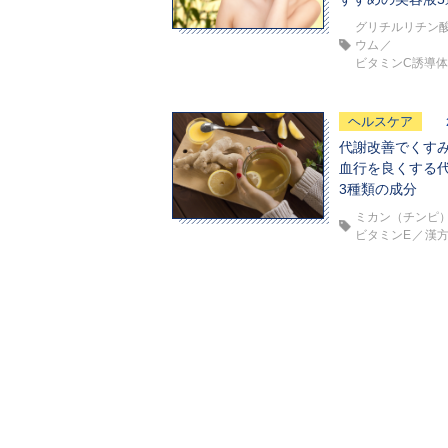
グリチルリチン
ウム
ビタミンC誘導
ヘルスケア
代謝改善でくす
血行を良くする
3種類の成分
ミカン（チンピ
ビタミンE
漢