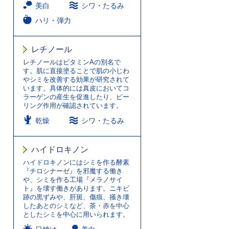
美白
シワ・たるみ
ハリ・弾力
レチノール
レチノールはビタミンAの別名で
す。肌に直接塗ることで肌の小じわ
やシミを改善する効果が研究されて
います。具体的には真皮においてコ
ラーゲンの産生を促進したり、ピー
リング作用が確認されています。
乾燥
シワ・たるみ
ハイドロキノン
ハイドロキノンにはシミを作る酵素
『チロシナーゼ』を邪魔する働き
や、シミを作る工場『メラノサイ
ト』を壊す働きがあります。ニキビ
跡の黒ずみや、肝斑、傷痕、掻き壊
したあとのシミなど、茶・赤を中心
としたシミを中心に用いられます。