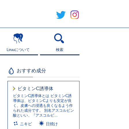
Liruuについて
Liruuについて
検索
検索
おすすめ成分
ビタミンC誘導体
ビタミンC誘導体とは ビタミンC誘
導体は、ビタミンCよりも安定が良
く、皮膚への浸透も良くなるよう作
られた成分です。 別名アスコルビン
酸といい、『アスコルビ…
ニキビ
日焼け