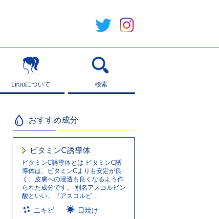
Liruuについて
Liruuについて
検索
検索
おすすめ成分
ビタミンC誘導体
ビタミンC誘導体とは ビタミンC誘
導体は、ビタミンCよりも安定が良
く、皮膚への浸透も良くなるよう作
られた成分です。 別名アスコルビン
酸といい、『アスコルビ…
ニキビ
日焼け