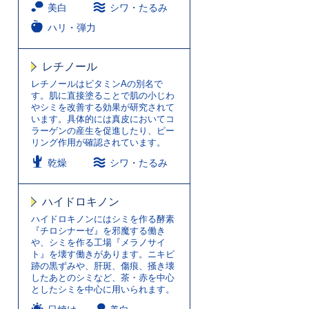
美白
シワ・たるみ
ハリ・弾力
レチノール
レチノールはビタミンAの別名で
す。肌に直接塗ることで肌の小じわ
やシミを改善する効果が研究されて
います。具体的には真皮においてコ
ラーゲンの産生を促進したり、ピー
リング作用が確認されています。
乾燥
シワ・たるみ
ハイドロキノン
ハイドロキノンにはシミを作る酵素
『チロシナーゼ』を邪魔する働き
や、シミを作る工場『メラノサイ
ト』を壊す働きがあります。ニキビ
跡の黒ずみや、肝斑、傷痕、掻き壊
したあとのシミなど、茶・赤を中心
としたシミを中心に用いられます。