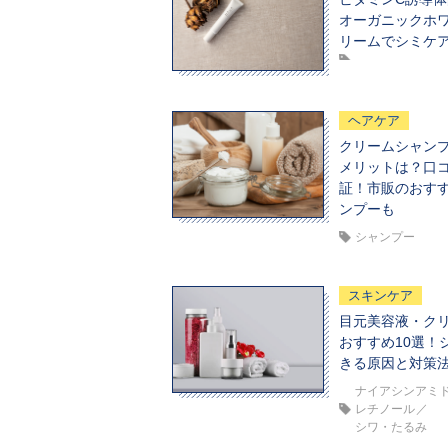
オーガニックホ
リームでシミケ
ヘアケア
クリームシャン
メリットは？口
証！市販のおす
ンプーも
シャンプー
スキンケア
目元美容液・ク
おすすめ10選！
きる原因と対策
ナイアシンアミ
レチノール
シワ・たるみ