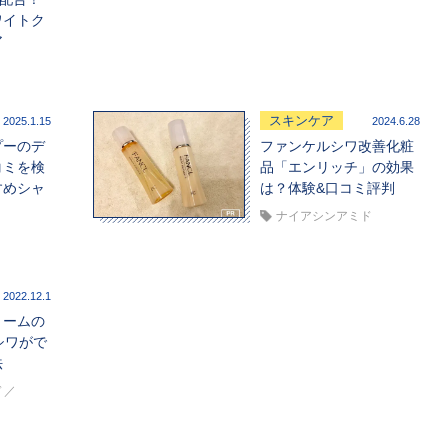
ワイトク
ア
スキンケア
2025.1.15
2024.6.28
プーのデ
ファンケルシワ改善化粧
コミを検
品「エンリッチ」の効果
すめシャ
は？体験&口コミ評判
ナイアシンアミド
2022.12.1
リームの
シワがで
法
ド