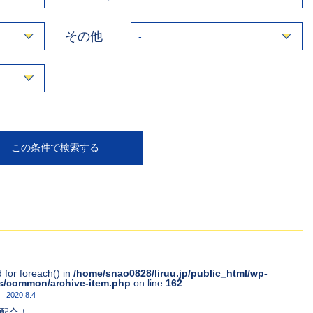
その他
 for foreach() in
/home/snao0828/liruu.jp/public_html/wp-
s/common/archive-item.php
on line
162
2020.8.4
体配合！