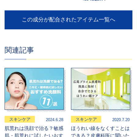
この成分が配合されたアイテム一覧へ
関連記事
スキンケア
スキンケア
2024.6.28
2020.7.20
肌荒れは洗顔で治る？敏感
ほうれい線をなくすことは
肌・肌荒れに試したいおす
できる？皮膚科医に聞いた