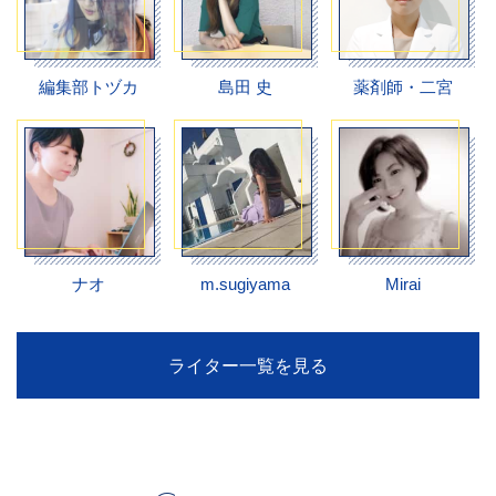
編集部トヅカ
島田 史
薬剤師・二宮
ナオ
m.sugiyama
Mirai
ライター一覧を見る