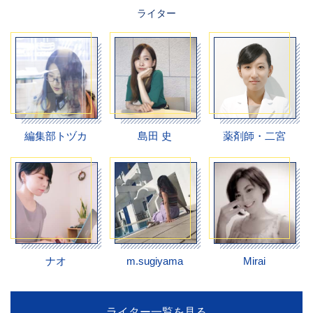
ライター
編集部トヅカ
島田 史
薬剤師・二宮
ナオ
m.sugiyama
Mirai
ライター一覧を見る