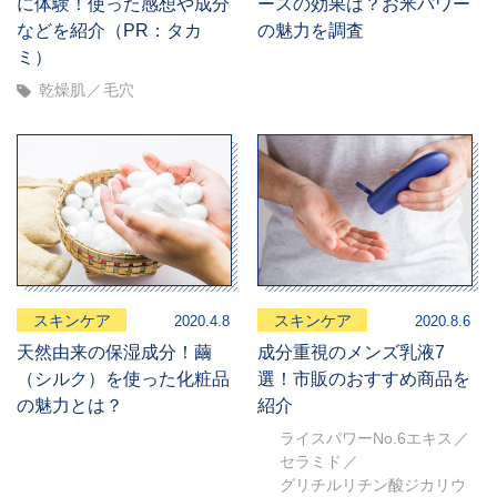
に体験！使った感想や成分
ースの効果は？お米パワー
などを紹介（PR：タカ
の魅力を調査
ミ）
乾燥肌
毛穴
スキンケア
スキンケア
2020.4.8
2020.8.6
天然由来の保湿成分！繭
成分重視のメンズ乳液7
（シルク）を使った化粧品
選！市販のおすすめ商品を
の魅力とは？
紹介
ライスパワーNo.6エキス
セラミド
グリチルリチン酸ジカリウ