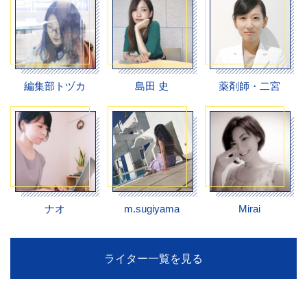
編集部トヅカ
島田 史
薬剤師・二宮
ナオ
m.sugiyama
Mirai
ライター一覧を見る