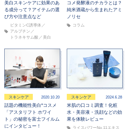
美白スキンケアに効果のあ
コメ発酵液のチカラとは？
る成分って？アイテムの選
純米酒蔵から生まれたアミ
び方や注意点など
ノリセ
ビタミンC誘導体
コラム
アルブチン
トラネキサム酸
美白
スキンケア
スキンケア
2020.10.20
2024.6.28
話題の機能性美白*コスメ
米肌の口コミ調査！化粧
「アスタリフト ホワイ
水・美容液・洗顔などの効
ト」の秘密を富士フイルム
果を体験レビュー
にインタビュー！
ライスパワーNo.11エキス