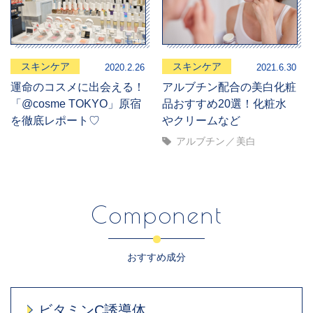
スキンケア
スキンケア
2020.2.26
2021.6.30
運命のコスメに出会える！
アルブチン配合の美白化粧
「@cosme TOKYO」原宿
品おすすめ20選！化粧水
を徹底レポート♡
やクリームなど
アルブチン
美白
Component
おすすめ成分
ビタミンC誘導体