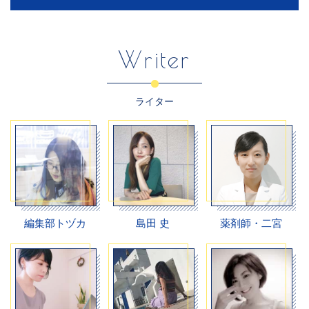
Writer
ライター
編集部トヅカ
島田 史
薬剤師・二宮