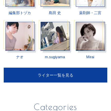
編集部トヅカ
島田 史
薬剤師・二宮
ナオ
m.sugiyama
Mirai
ライター一覧を見る
Categories