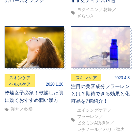
のバームオレンジ
すすめアイテム14選
ヨクイニン
乾燥
ざらつき
スキンケア
スキンケア
2020.4.8
ヘルスケア
2020.1.28
注目の美容成分フラーレン
乾燥女子必須！乾燥した肌
とは？期待できる効果と化
に効くおすすめ潤い漢方
粧品を7選紹介！
漢方
乾燥
エイジングケア
フラーレン
ビタミンA誘導体
レチノール
ハリ・弾力