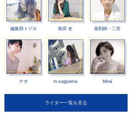
編集部トヅカ
島田 史
薬剤師・二宮
ナオ
m.sugiyama
Mirai
ライター一覧を見る