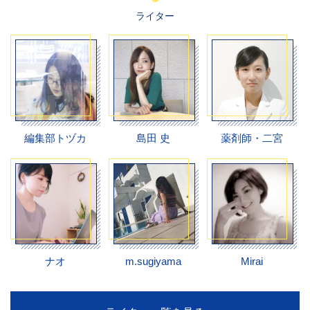
ライター
編集部トヅカ
島田 史
薬剤師・二宮
ナオ
m.sugiyama
Mirai