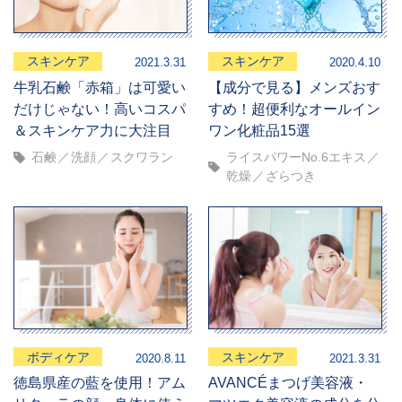
スキンケア
スキンケア
2021.3.31
2020.4.10
牛乳石鹸「赤箱」は可愛い
【成分で見る】メンズおす
だけじゃない！高いコスパ
すめ！超便利なオールイン
＆スキンケア力に大注目
ワン化粧品15選
石鹸
洗顔
スクワラン
ライスパワーNo.6エキス
乾燥
ざらつき
ボディケア
スキンケア
2020.8.11
2021.3.31
徳島県産の藍を使用！アム
AVANCÉまつげ美容液・