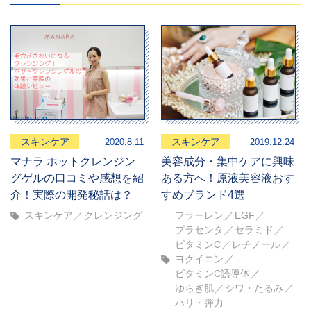
スキンケア
スキンケア
2020.8.11
2019.12.24
マナラ ホットクレンジン
美容成分・集中ケアに興味
グゲルの口コミや感想を紹
ある方へ！原液美容液おす
介！実際の開発秘話は？
すめブランド4選
スキンケア
クレンジング
フラーレン
EGF
プラセンタ
セラミド
ビタミンC
レチノール
ヨクイニン
ビタミンC誘導体
ゆらぎ肌
シワ・たるみ
ハリ・弾力