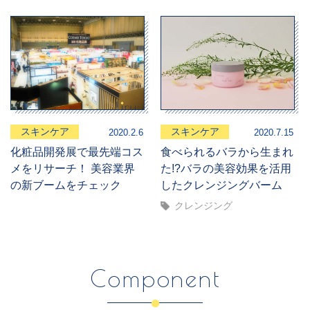
スキンケア
スキンケア
2020.2.6
2020.7.15
化粧品開発展で最先端コス
食べられるバラから生まれ
メをリサーチ！ 美容業界
た!?バラの美容効果を活用
の新ブームをチェック
したクレンジングバーム
クレンジング
Component